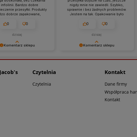
a doskonała, bez czekania
przesyłka dojdzie na czas, jeszcze
 infolinii. Bardzo dobre
nigdy mnie nie zawiedli. Szybko,
eczenie przesyłki. Produkty
sprawnie i bez żadnych problemów.
dzo dobrze zapakowane,
Jestem na tak. Opakowanie było
ginalne i w przystępnych
czyste ale dla mnie liczy się
cenach. Polecam.
solidność i bezpieczeństwo
0
0
0
0
paczki. Jak zwykle sprawnie i bez
problemów! Polecam z czystym
dzisiaj
dzisiaj
sumieniem. ❤️
Komentarz sklepu
Komentarz sklepu
my za ocenę i cieszymy się,
Cieszymy się, że zakupy były
tko przebiegło pomyślnie!
udane! Pozdrawiamy serdecznie i
zapraszamy ponownie!
Jacob's
Czytelnia
Kontakt
Czytelnia
Dane firmy
Współpraca ha
Kontakt