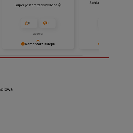
Schludna i czysta przesyłk
Super jestem zadowolona 👍️
mam żadnych uwag.
0
0
0
0
wczoraj
wczoraj
Komentarz sklepu
Komentarz sklepu
Dziękujemy za zaufanie i cieszymy
Dziękujemy za ocenę i ciesz
się, że zakupy spełniły oczekiwania!
że wszystko przebiegło pom
ndlowa