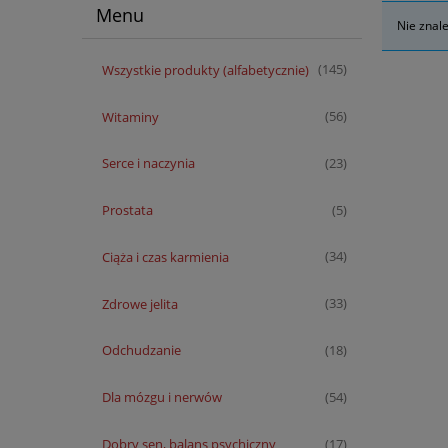
Menu
Nie znal
Wszystkie produkty (alfabetycznie)
(145)
Witaminy
(56)
Serce i naczynia
(23)
Prostata
(5)
Ciąża i czas karmienia
(34)
Zdrowe jelita
(33)
Odchudzanie
(18)
Dla mózgu i nerwów
(54)
Dobry sen, balans psychiczny
(17)