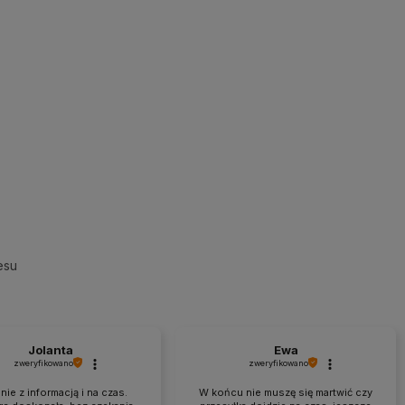
esu
Jolanta
Ewa
zweryfikowano
zweryfikowano
ie z informacją i na czas.
W końcu nie muszę się martwić czy