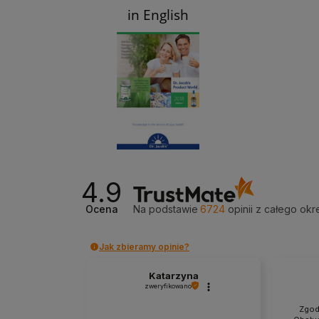
in English
4.9
Ocena
Na podstawie
6724
opinii
z całego okr
Jak zbieramy opinie?
Katarzyna
zweryfikowano
Zgodn