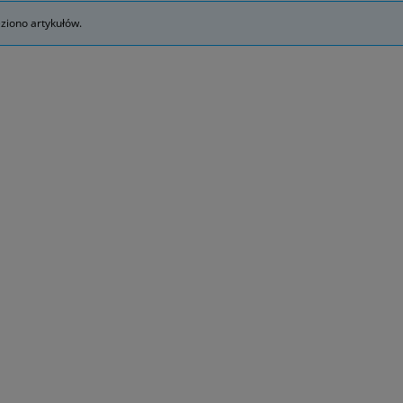
eziono artykułów.
GABA Probio
84,00 zł