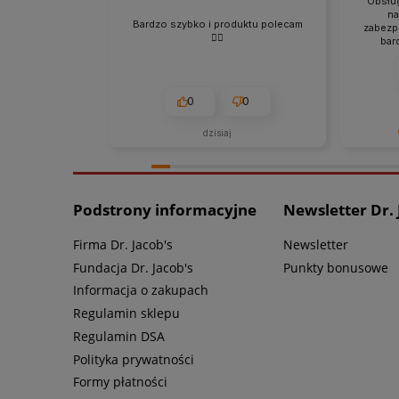
Obsług
na
Bardzo szybko i produktu polecam
zabezpi
👍🏻
bar
ory
0
0
dzisiaj
Dziękuje
że wszys
Podstrony informacyjne
Newsletter Dr. 
Firma Dr. Jacob's
Newsletter
Fundacja Dr. Jacob's
Punkty bonusowe
Informacja o zakupach
Regulamin sklepu
Regulamin DSA
Polityka prywatności
Formy płatności