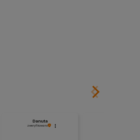
Danuta
Lucyna
zweryfikowano
zweryfikowano