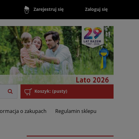
Zaloguj się
Zarejestruj się
Koszyk:
(pusty)
formacja o zakupach
Regulamin sklepu