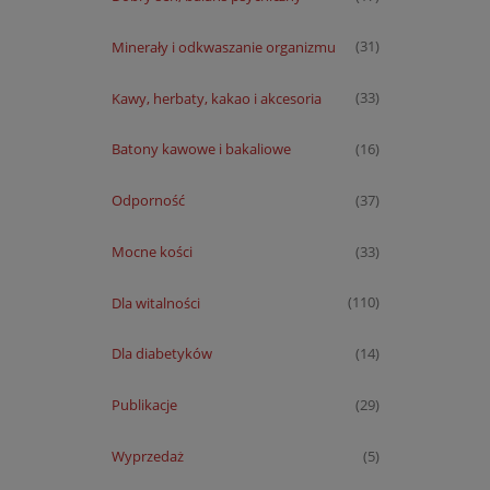
Minerały i odkwaszanie organizmu
(31)
Kawy, herbaty, kakao i akcesoria
(33)
Batony kawowe i bakaliowe
(16)
Odporność
(37)
Mocne kości
(33)
Dla witalności
(110)
Dla diabetyków
(14)
Publikacje
(29)
Wyprzedaż
(5)