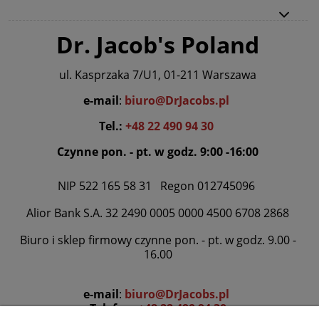
Dr. Jacob's Poland
ul. Kasprzaka 7/U1, 01-211 Warszawa
e-mail
:
biuro@DrJacobs.pl
Tel.:
+48 22 490 94 30
Czynne pon. - pt. w godz. 9:00 -16:00
NIP 522 165 58 31 Regon 012745096
Alior Bank S.A. 32 2490 0005 0000 4500 6708 2868
Biuro i sklep firmowy czynne pon. - pt. w godz. 9.00 -
16.00
e-mail
:
biuro@DrJacobs.pl
Telefon:
+48 22 490 94 30