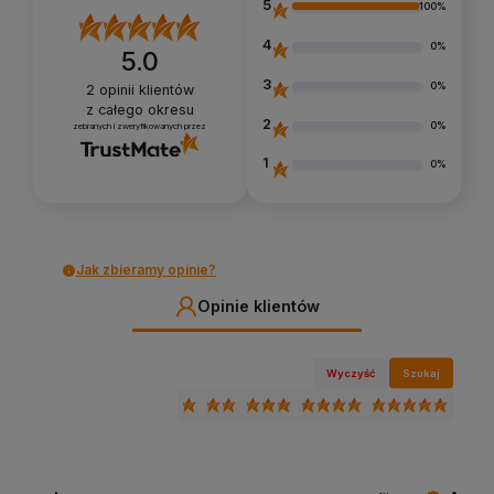
5
100%
4
0%
5.0
3
0%
2
opinii klientów
z całego okresu
2
0%
zebranych i zweryfikowanych przez
1
0%
Jak zbieramy opinie?
Opinie klientów
Wyczyść
Szukaj