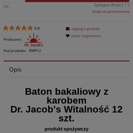
Zyskujesz
89
pkt [
?
]
szt.
dodaj do przechowalni
zapytaj o produkt
5.0
poleć znajomemu
Producent:
Kod produktu:
BWP12
Opis
Baton bakaliowy z
karobem
Dr. Jacob's Witalność 12
szt.
produkt spożywczy