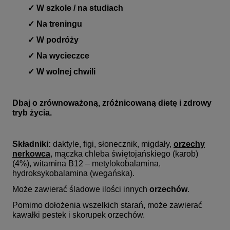
✓ W szkole / na studiach
✓ Na treningu
✓
W podróży
✓ Na wycieczce
✓ W wolnej chwili
Dbaj o zrównoważoną, zróżnicowaną dietę i zdrowy
tryb życia.
Składniki:
daktyle, figi, słonecznik, migdały,
orzechy
nerkowca
, mączka chleba świętojańskiego (karob)
(4%), witamina B12 – metylokobalamina,
hydroksykobalamina (wegańska).
Może zawierać śladowe ilości innych
orzechów
.
Pomimo dołożenia wszelkich starań, może zawierać
kawałki pestek i skorupek orzechów.