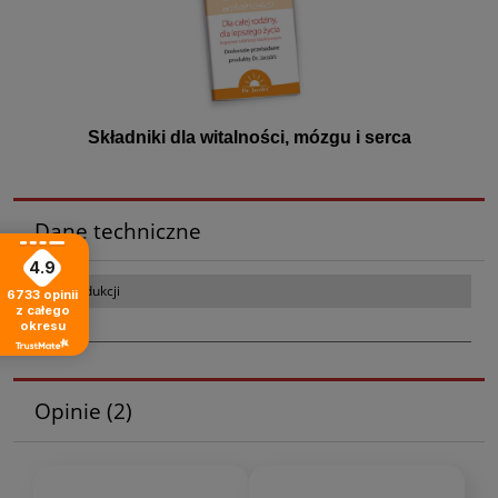
Składniki dla witalności, mózgu i serca
Dane techniczne
4.9
Kraj produkcji
6733
opinii
z całego
Polska
okresu
Opinie
(2)