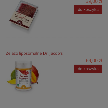
39,00 zł
do koszyka
Żelazo liposomalne Dr. Jacob's
69,00 zł
do koszyka