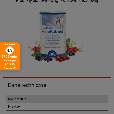
Produkty dla równowagi kwasowo-zasadowej
4.9
6706
opinii
z całego
okresu
Dane techniczne
Kraj produkcji
Niemcy