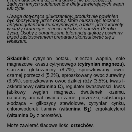
żadnych innych suplementów diety zawierających wapń
lub cynk.
Uwaga dotycząca glukozaminy:
produkt nie powinien
być spożywany przez osoby, które muszą być leczone
antykoagulantami kumarynowymi, a także przez kobiety
w ciąży i karmiące, dzieci i młodzież poniżej 18 roku
życia. Osoby z ograniczoną tolerancją glukozy powinny
przed zastosowaniem preparatu skonsultować się z
lekarzem.
Składniki:
cytrynian potasu, mleczan wapnia, sole
magnezowe kwasu cytrynowego (
cytrynian magnezu
),
siarczan glukozaminy (8,7%), sproszkowany owoc
czarnej porzeczki (5,2%), sproszkowany owoc żurawiny
(3,5%), sproszkowany owoc dzikiej róży (3,5%), kwas l-
askorbinowy (
witamina C
), regulator kwasowości: kwas
jabłkowy, węglan magnezu, dwutlenek krzemu,
naturalny aromat owocu czarnej porzeczki, substancja
słodząca – glikozydy stewiolowe, cytrynian cynku,
chlorowodorek tiaminy (
witamina B
), ergokalcyferol
1
(
witamina D
z porostów).
2
Może zawierać śladowe ilości
orzechów
.