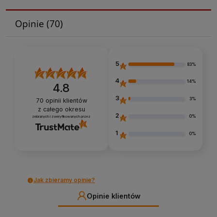
Opinie
(70)
5
83%
4
14%
4.8
3
3%
70
opinii klientów
z całego okresu
2
0%
zebranych i zweryfikowanych przez
1
0%
Jak zbieramy opinie?
Opinie klientów