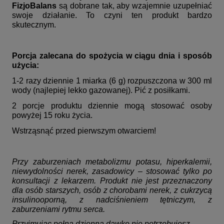
FizjoBalans
są dobrane tak, aby wzajemnie uzupełniać
swoje działanie. To czyni ten produkt bardzo
skutecznym.
Porcja zalecana do spożycia w ciągu dnia i sposób
użycia:
1-2 razy dziennie 1 miarka (6 g) rozpuszczona w 300 ml
wody (najlepiej lekko gazowanej). Pić z posiłkami.
2 porcje produktu dziennie mogą stosować osoby
powyżej 15 roku życia.
Wstrząsnąć przed pierwszym otwarciem!
Przy zaburzeniach metabolizmu potasu, hiperkalemii,
niewydolności nerek, zasadowicy – stosować tylko po
konsultacji z lekarzem. Produkt nie jest przeznaczony
dla osób starszych, osób z chorobami nerek, z cukrzycą
insulinooporną, z nadciśnieniem tętniczym, z
zaburzeniami rytmu serca.
Przyjmując pełną dzienną dawkę nie potrzebujesz