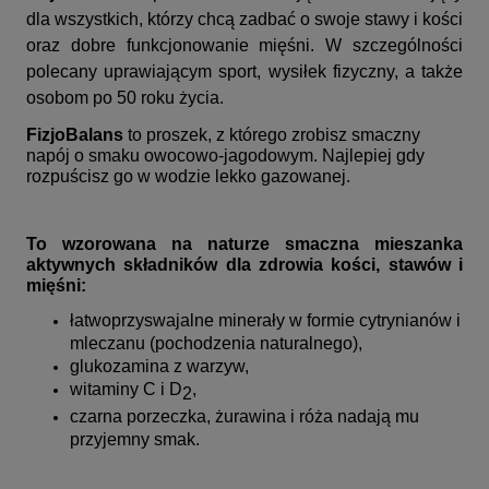
dla wszystkich, którzy chcą zadbać o swoje stawy i kości
oraz dobre funkcjonowanie mięśni. W szczególności
polecany uprawiającym sport, wysiłek fizyczny, a także
osobom po 50 roku życia.
FizjoBalans
to proszek, z którego zrobisz smaczny
napój o smaku owocowo-jagodowym. Najlepiej gdy
rozpuścisz go w
wodzie
lekko gazowanej.
To wzorowana na naturze smaczna mieszanka
aktywnych składników dla zdrowia kości, stawów i
mięśni:
łatwoprzyswajalne minerały w formie cytrynianów i
mleczanu (pochodzenia naturalnego),
glukozamina z warzyw,
witaminy C i D
,
2
czarna porzeczka, żurawina i róża nadają mu
przyjemny smak.