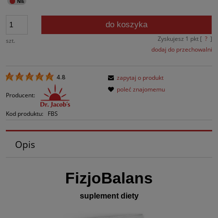
do koszyka
Zyskujesz
1
pkt [
?
]
szt.
dodaj do przechowalni
zapytaj o produkt
4.8
poleć znajomemu
Producent:
Kod produktu:
FBS
Opis
FizjoBalans
suplement diety