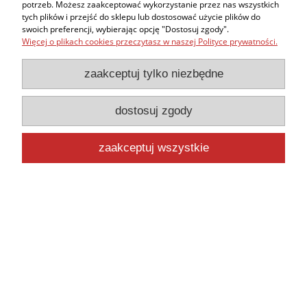
potrzeb. Możesz zaakceptować wykorzystanie przez nas wszystkich
tych plików i przejść do sklepu lub dostosować użycie plików do
swoich preferencji, wybierając opcję "Dostosuj zgody".
Książka Stres Metabolizm Kortyzol
Więcej o plikach cookies przeczytasz w naszej Polityce prywatności.
7,00 zł
zaakceptuj tylko niezbędne
do koszyka
dostosuj zgody
zaakceptuj wszystkie
Magnez Potas Wapń Cytryniany PLUS
Bezpłatna dostawa przy zakupie powyżej 400 zł
75,00 zł
do koszyka