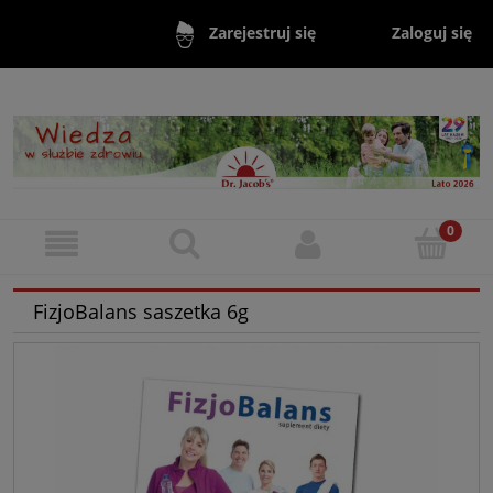
Zaloguj się
Zarejestruj się
FizjoBalans saszetka 6g