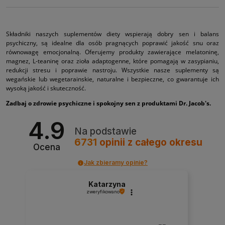
Składniki naszych suplementów diety wspierają dobry sen i balans
psychiczny, są idealne dla osób pragnących poprawić jakość snu oraz
równowagę emocjonalną. Oferujemy produkty zawierające melatoninę,
magnez, L-teaninę oraz zioła adaptogenne, które pomagają w zasypianiu,
redukcji stresu i poprawie nastroju. Wszystkie nasze suplementy są
wegańskie lub wegetarainskie, naturalne i bezpieczne, co gwarantuje ich
wysoką jakość i skuteczność.
Zadbaj o zdrowie psychiczne i spokojny sen z produktami Dr. Jacob's.
4.9
Na podstawie
6731
opinii
z całego okresu
Ocena
Jak zbieramy opinie?
Katarzyna
zweryfikowano