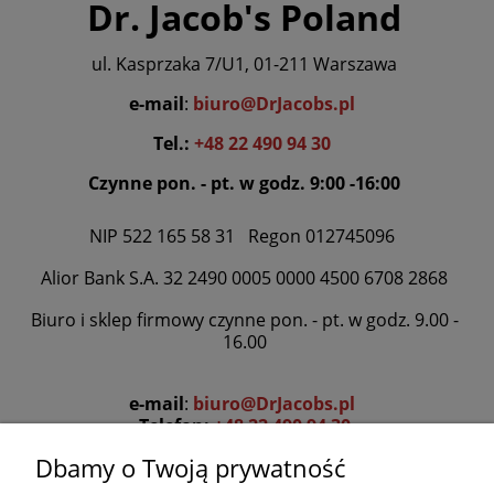
Dr. Jacob's Poland
ul. Kasprzaka 7/U1, 01-211 Warszawa
e-mail
:
biuro@DrJacobs.pl
Tel.:
+48 22 490 94 30
Czynne pon. - pt. w godz. 9:00 -16:00
NIP 522 165 58 31 Regon 012745096
Alior Bank S.A. 32 2490 0005 0000 4500 6708 2868
Biuro i sklep firmowy czynne pon. - pt. w godz. 9.00 -
16.00
e-mail
:
biuro@DrJacobs.pl
Telefon:
+48 22 490 94 30
Dbamy o Twoją prywatność
www.DrJacobs.pl
www.sklep.DrJacobs.pl