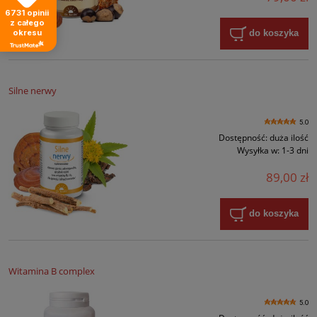
6731
opinii
z całego
do koszyka
okresu
Silne nerwy
5.0
Dostępność:
duża ilość
Wysyłka w:
1-3 dni
89,00 zł
do koszyka
Witamina B complex
5.0