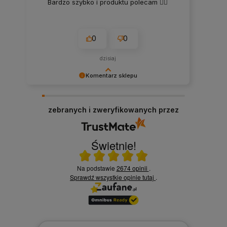
Bardzo szybko i produktu polecam 👍🏻
0
0
dzisiaj
Komentarz sklepu
Dziękujemy za ocenę i zapraszamy do kolejnych
odwiedzin!
zebranych i zweryfikowanych przez
Świetnie!
Ocena średnia 5 na 5
Na podstawie
2674 opinii
.
Sprawdź wszystkie opinie
tutaj
.