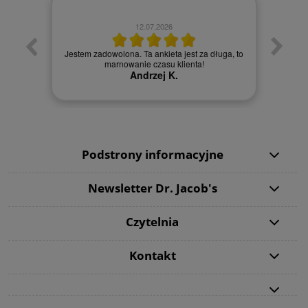
12.07.2026
Jestem zadowolona. Ta ankieta jest za długa, to
Bard
e
marnowanie czasu klienta!
Andrzej K.
Podstrony informacyjne
Newsletter Dr. Jacob's
Czytelnia
Kontakt