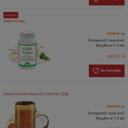
nowość
GABA Probio
5.0
Dostępność:
duża ilość
Wysyłka w:
1-3 dni
84,00 zł
do koszyka
Kawa bezkofeinowa Chi-Cafe free 250g
5.0
Dostępność:
duża ilość
Wysyłka w:
1-3 dni