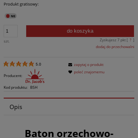
Produkt gratisowy:
do koszyka
Zyskujesz
7
pkt [
?
]
szt.
dodaj do przechowalni
zapytaj o produkt
5.0
poleć znajomemu
Producent:
Kod produktu:
BSH
Opis
Baton orzechowo-