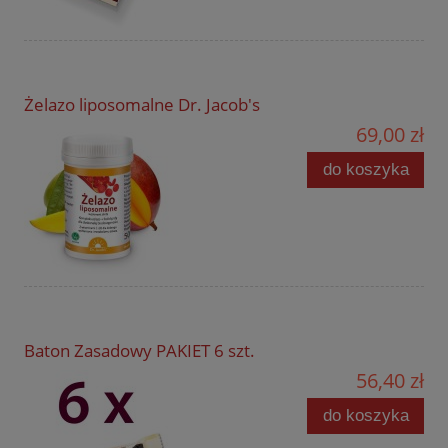
Żelazo liposomalne Dr. Jacob's
69,00 zł
do koszyka
Baton Zasadowy PAKIET 6 szt.
56,40 zł
do koszyka