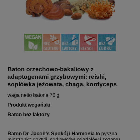
Baton orzechowo-bakaliowy z
adaptogenami grzybowymi: reishi,
soplówka jeżowata, chaga, kordyceps
waga netto batona 70 g
Produkt wegański
Baton bez laktozy
Baton Dr. Jacob's Spokój i Harmonia
to pyszna
mieszanka daktyli, nerkowców, migdałów i sezamu.