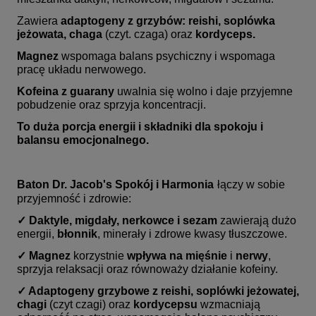
Zawiera
adaptogeny z grzybów:
reishi, soplówka
jeżowata, chaga
(czyt. czaga) oraz
kordyceps.
Magnez
wspomaga balans psychiczny i wspomaga
pracę układu nerwowego.
Kofeina z guarany
uwalnia się wolno i daje przyjemne
pobudzenie oraz sprzyja koncentracji.
To duża porcja energii i składniki dla spokoju i
balansu emocjonalnego.
Baton Dr. Jacob's Spokój i Harmonia
łączy w sobie
przyjemność i zdrowie:
✓ Daktyle, migdały, nerkowce i sezam
zawierają dużo
energii,
błonnik
, minerały i zdrowe kwasy tłuszczowe.
✓ Magnez
korzystnie
wpływa na mięśnie
i
nerwy
,
sprzyja relaksacji
oraz równoważy działanie kofeiny.
✓ Adaptogeny grzybowe z reishi, soplówki jeżowatej,
chagi
(czyt czagi) oraz
kordycepsu
wzmacniają