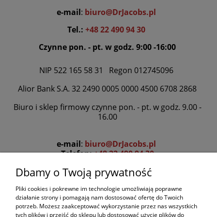
e-mail
:
biuro@DrJacobs.pl
Tel.:
+48 22 490 94 30
Czynne pon. - pt. w godz. 9:00 -16:00
NIP 522 165 58 31 Regon 012745096
Alior Bank S.A. 32 2490 0005 0000 4500 6708 2868
Biuro i sklep firmowy czynne pon. - pt. w godz. 9.00 -
16.00
e-mail
:
biuro@DrJacobs.pl
Telefon:
+48 22 490 94 30
Dbamy o Twoją prywatność
www.DrJacobs.pl
www.sklep.DrJacobs.pl
Pliki cookies i pokrewne im technologie umożliwiają poprawne
www.ChiCafe.pl
działanie strony i pomagają nam dostosować ofertę do Twoich
potrzeb. Możesz zaakceptować wykorzystanie przez nas wszystkich
Facebook
:
Dr. Jacob's Poland
Chi-Cafe Polska
tych plików i przejść do sklepu lub dostosować użycie plików do