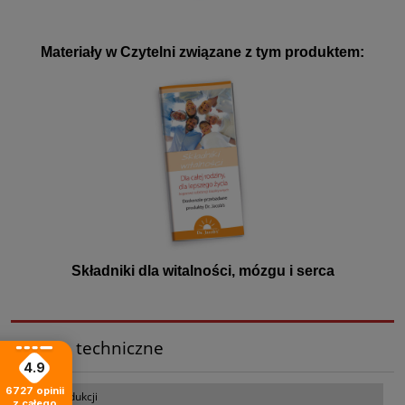
Materiały w Czytelni związane z tym produktem:
Składniki dla witalności, mózgu i serca
Dane techniczne
4.9
6727
opinii
Kraj produkcji
z całego