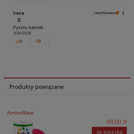
Irena
zweryfikowano
5
Pyszny batonik.
3/30/2025
0
0
Produkty powiązane
AminoBase
69,00 zł
do koszyka