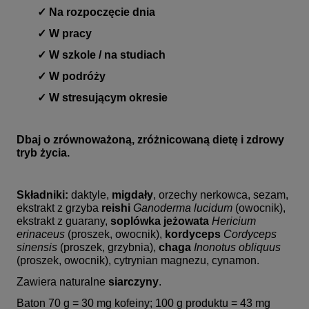
✓ Na rozpoczęcie dnia
✓ W pracy
✓ W szkole / na studiach
✓
W podróży
✓ W stresującym okresie
Dbaj o zrównoważoną, zróżnicowaną dietę i zdrowy
tryb życia.
Składniki:
daktyle,
migdały
, orzechy nerkowca, sezam,
ekstrakt z grzyba
reishi
Ganoderma lucidum
(owocnik),
ekstrakt z guarany,
soplówka jeżowata
Hericium
erinaceus
(proszek, owocnik),
kordyceps
Cordyceps
sinensis
(proszek, grzybnia),
chaga
Inonotus obliquus
(proszek, owocnik), cytrynian magnezu, cynamon.
Zawiera naturalne
siarczyny
.
Baton 70 g = 30 mg kofeiny; 100 g produktu = 43 mg