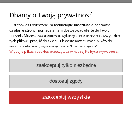
Dbamy o Twoją prywatność
do koszyka
Pliki cookies i pokrewne im technologie umożliwiają poprawne
działanie strony i pomagają nam dostosować ofertę do Twoich
potrzeb. Możesz zaakceptować wykorzystanie przez nas wszystkich
tych plików i przejść do sklepu lub dostosować użycie plików do
swoich preferencji, wybierając opcję "Dostosuj zgody".
Więcej o plikach cookies przeczytasz w naszej Polityce prywatności.
zaakceptuj tylko niezbędne
dostosuj zgody
zaakceptuj wszystkie
Magnes "Woda"
Bezpłatna dostawa przy zakupie powyżej 400 zł