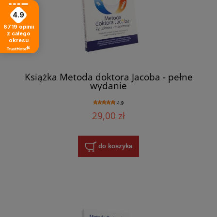
4.9
6719
opinii
z całego
okresu
Książka Metoda doktora Jacoba - pełne
wydanie
4.9
29,00 zł
do koszyka